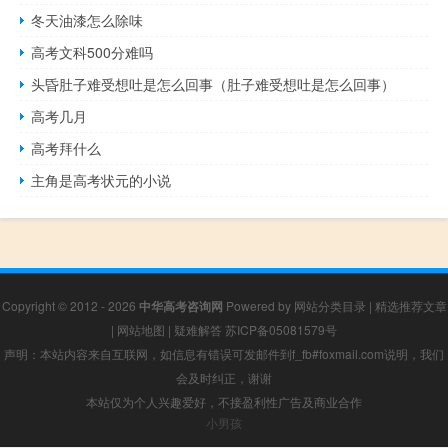
冬天油漆怎么除味
高考文科500分难吗
头昏肚子难受想吐是怎么回事（肚子难受想吐是怎么回事）
高考几月
高考拜什么
主角是高考状元的小说
Copyright © 2012 - 2026
中华高考咨询网
Powered by
网站分类目录
|
精选推荐文章
|
网站地图
|
疑难解答
苏ICP备05081579号
声明：本站内容来自互联网，如信息有错误可发邮件到f_fb#foxmail.com说明，我们
会及时纠正，谢谢
本站仅为个人兴趣爱好，不接盈利性广告及商业合作
小男孩