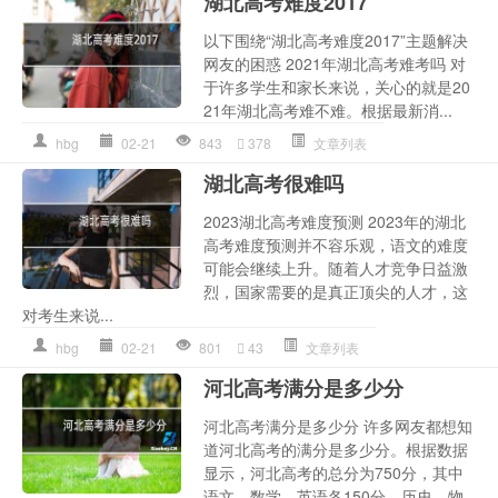
湖北高考难度2017
以下围绕“湖北高考难度2017”主题解决
网友的困惑 2021年湖北高考难考吗 对
于许多学生和家长来说，关心的就是20
21年湖北高考难不难。根据最新消...
hbg
02-21
843
378
文章列表
湖北高考很难吗
2023湖北高考难度预测 2023年的湖北
高考难度预测并不容乐观，语文的难度
可能会继续上升。随着人才竞争日益激
烈，国家需要的是真正顶尖的人才，这
对考生来说...
hbg
02-21
801
43
文章列表
河北高考满分是多少分
河北高考满分是多少分 许多网友都想知
道河北高考的满分是多少分。根据数据
显示，河北高考的总分为750分，其中
语文、数学、英语各150分，历史、物