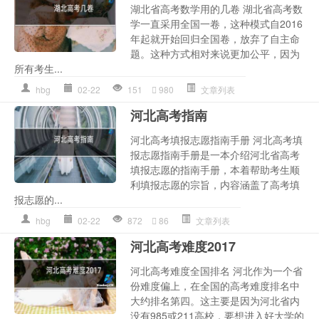
湖北省高考数学用的几卷 湖北省高考数
学一直采用全国一卷，这种模式自2016
年起就开始回归全国卷，放弃了自主命
题。这种方式相对来说更加公平，因为
所有考生...
hbg
02-22
151
980
文章列表
河北高考指南
河北高考填报志愿指南手册 河北高考填
报志愿指南手册是一本介绍河北省高考
填报志愿的指南手册，本着帮助考生顺
利填报志愿的宗旨，内容涵盖了高考填
报志愿的...
hbg
02-22
872
86
文章列表
河北高考难度2017
河北高考难度全国排名 河北作为一个省
份难度偏上，在全国的高考难度排名中
大约排名第四。这主要是因为河北省内
没有985或211高校，要想进入好大学的