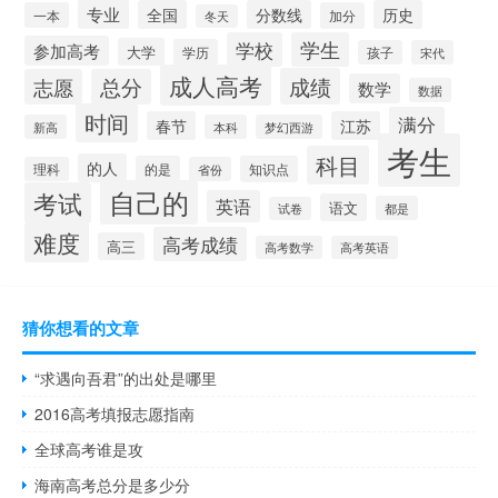
专业
全国
分数线
历史
一本
加分
冬天
学校
学生
参加高考
大学
学历
孩子
宋代
成人高考
成绩
志愿
总分
数学
数据
时间
满分
春节
江苏
新高
本科
梦幻西游
考生
科目
的人
的是
知识点
理科
省份
自己的
考试
英语
语文
都是
试卷
难度
高考成绩
高三
高考数学
高考英语
猜你想看的文章
“求遇向吾君”的出处是哪里
2016高考填报志愿指南
全球高考谁是攻
海南高考总分是多少分