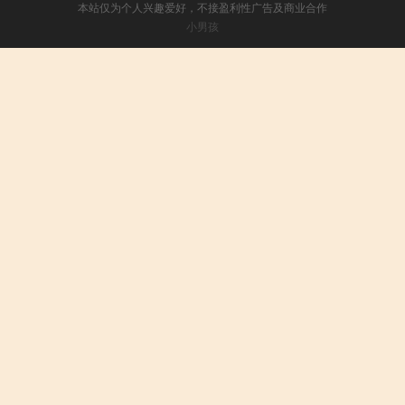
本站仅为个人兴趣爱好，不接盈利性广告及商业合作
小男孩