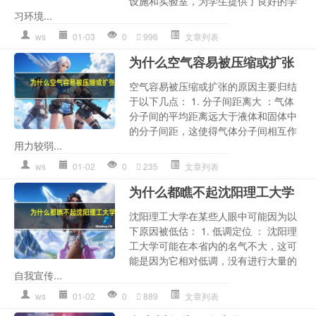
设施和实验室，为学生提供了良好的学
习环境...
ws
01-03
0
996
文章列表
为什么空气容易被压缩或扩张
空气容易被压缩或扩张的原因主要归结
于以下几点： 1. 分子间距离大 ：气体
分子间的平均距离远大于液体和固体中
的分子间距，这使得气体分子间相互作
用力较弱...
ws
01-02
0
235
文章列表
为什么都瞧不起沈阳理工大学
沈阳理工大学在某些人眼中可能因为以
下原因被低估： 1. 低调定位 ： 沈阳理
工大学可能在本省内的名气不大，这可
能是因为它相对低调，没有进行大量的
自我宣传...
ws
01-02
0
889
文章列表