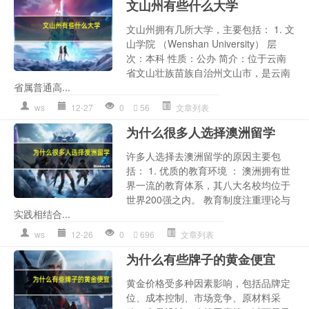
文山州有些什么大学
文山州拥有几所大学，主要包括： 1. 文
山学院 （Wenshan University） 层
次：本科 性质：公办 简介：位于云南
省文山壮族苗族自治州文山市，是云南
省属普通高...
ws
12-27
0
56
文章列表
为什么很多人选择澳洲留学
许多人选择去澳洲留学的原因主要包
括： 1. 优质的教育环境 ： 澳洲拥有世
界一流的教育体系，其八大名校均位于
世界200强之内。 教育制度注重理论与
实践相结合...
ws
12-26
0
696
文章列表
为什么有些牌子的黄金便宜
黄金价格受多种因素影响，包括品牌定
位、成本控制、市场竞争、原材料采