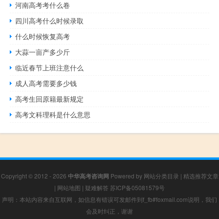
河南高考考什么卷
四川高考什么时候录取
什么时候恢复高考
大蒜一亩产多少斤
临近春节上班注意什么
成人高考需要多少钱
高考生回原籍最新规定
高考文科理科是什么意思
Copyright © 2012 - 2026
中华高考咨询网
Powered by
网站分类目录
|
精选推荐文章
|
网站地图
|
疑难解答
苏ICP备05081579号
声明：本站内容来自互联网，如信息有错误可发邮件到f_fb#foxmail.com说明，我们
会及时纠正，谢谢