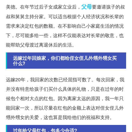
父母
美德。在年节过后子女成家立业后，
要邀请孩子的叔
叔和舅舅主持分家。可以适当根据个人经济状况和长辈的
需求来决定红包的数额。在不影响自己小家庭生活的情况
下，尽可能多给一些，这样不仅能表达对长辈的敬意，也
能帮助父母渡过离退休后的生活。
远嫁过年回娘家，你们都给侄女侄儿外甥外甥女买
什么?
远嫁20年，我回家的次数已经屈指可数了。每次回家，我
并没有特意给孩子们买什么具体的礼物，只是在过年的时
候包个相对大点的红包。因为离家太远的原因，我一年只
能回家一次，所以尽量在红包的金额上表达对侄女侄儿外
甥外甥女的关爱，这也算是我给他们的祝福和支持。
过年给父母红包，包多少合适?