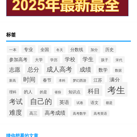
标签
专业
全国
分数线
历史
一本
加分
冬天
学校
学生
参加高考
大学
学历
孩子
宋代
成人高考
成绩
志愿
总分
数学
数据
时间
满分
春节
江苏
新高
本科
梦幻西游
考生
科目
的人
的是
知识点
理科
省份
自己的
考试
英语
语文
都是
试卷
难度
高考成绩
高三
高考数学
高考英语
猜你想看的文章