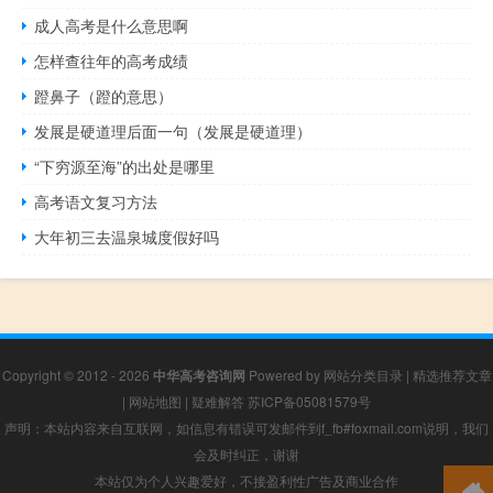
成人高考是什么意思啊
怎样查往年的高考成绩
蹬鼻子（蹬的意思）
发展是硬道理后面一句（发展是硬道理）
“下穷源至海”的出处是哪里
高考语文复习方法
大年初三去温泉城度假好吗
Copyright © 2012 - 2026
中华高考咨询网
Powered by
网站分类目录
|
精选推荐文章
|
网站地图
|
疑难解答
苏ICP备05081579号
声明：本站内容来自互联网，如信息有错误可发邮件到f_fb#foxmail.com说明，我们
会及时纠正，谢谢
本站仅为个人兴趣爱好，不接盈利性广告及商业合作