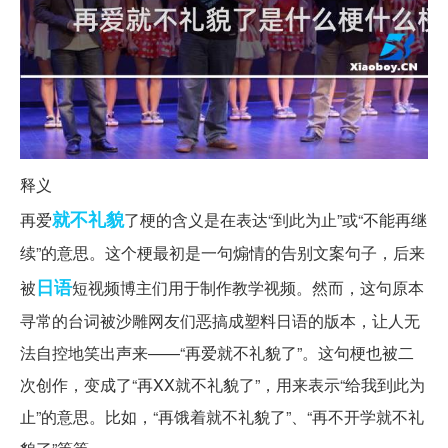
释义
就不
礼貌
再爱
了梗的含义是在表达“到此为止”或“不能再继
续”的意思。这个梗最初是一句煽情的告别文案句子，后来
日语
被
短视频博主们用于制作教学视频。然而，这句原本
寻常的台词被沙雕网友们恶搞成塑料日语的版本，让人无
法自控地笑出声来——“再爱就不礼貌了”。这句梗也被二
次创作，变成了“再XX就不礼貌了”，用来表示“给我到此为
止”的意思。比如，“再饿着就不礼貌了”、“再不开学就不礼