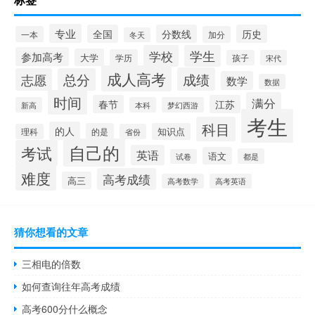
专业
全国
分数线
历史
一本
加分
冬天
学校
学生
参加高考
大学
学历
孩子
宋代
成人高考
成绩
志愿
总分
数学
数据
时间
满分
春节
江苏
新高
本科
梦幻西游
考生
科目
的人
的是
知识点
理科
省份
自己的
考试
英语
语文
都是
试卷
难度
高考成绩
高三
高考数学
高考英语
猜你想看的文章
三相电的倍数
如何查询往年高考成绩
高考600分什么概念