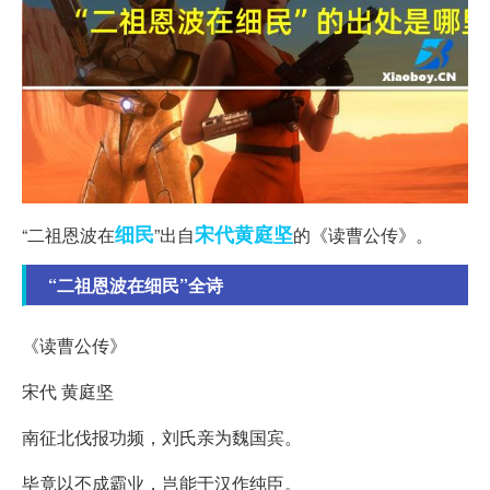
细民
宋代
黄庭坚
“二祖恩波在
”出自
的《读曹公传》。
“二祖恩波在细民”全诗
《读曹公传》
宋代 黄庭坚
南征北伐报功频，刘氏亲为魏国宾。
毕竟以丕成霸业，岂能于汉作纯臣。