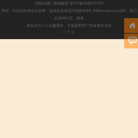
|
网站地图
|
疑难解答
苏ICP备05081579号
声明：本站内容来自互联网，如信息有错误可发邮件到f_fb#foxmail.com说明，我们
会及时纠正，谢谢
本站仅为个人兴趣爱好，不接盈利性广告及商业合作
小男孩