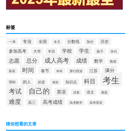
标签
专业
全国
分数线
历史
一本
加分
冬天
学校
学生
参加高考
大学
学历
孩子
宋代
成人高考
成绩
志愿
总分
数学
数据
时间
满分
春节
江苏
新高
本科
梦幻西游
考生
科目
的人
的是
知识点
理科
省份
自己的
考试
英语
语文
都是
试卷
难度
高考成绩
高三
高考数学
高考英语
猜你想看的文章