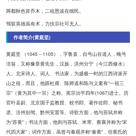
两都秋色皆乔木，二祖恩波在细民。
驾驭英雄虽有术，力扶宗社可无人。
作者简介(黄庭坚)
黄庭坚 （1045－1105），字鲁直，自号山谷道人，晚号
涪翁，又称豫章黄先生，汉族，洪州分宁（今江西修水）
人。北宋诗人、词人、书法家，为盛极一时的江西诗派开
山之祖，而且，他跟杜甫、陈师道和陈与义素有“一祖三
宗”（黄为其中一宗）之称。英宗治平四年(1067)进士。历
官叶县尉、北京国子监教授、校书郎、著作佐郎、秘书
丞、涪州别驾、黔州安置等。诗歌方面，他与苏轼并称
为“苏黄”；书法方面，他则与苏轼、米芾、蔡襄并称为“宋
代四大家”；词作方面，虽曾与秦观并称“秦黄”，但黄氏的