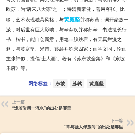
欧苏，为“唐宋八大家”之一；诗清新豪健，善用夸张、比
黄庭坚
喻，艺术表现独具风格，与
并称苏黄；词开豪放一
派，对后世有巨大影响，与辛弃疾并称苏辛；书法擅长行
书、楷书，能自创新意，用笔丰腴跌宕，有天真烂漫之
趣，与黄庭坚、米芾、蔡襄并称宋四家；画学文同，论画
主张神似，提倡“士人画”。著有《苏东坡全集》和《东坡
乐府》等。
网络标签：
东坡
苏轼
黄庭坚
上一篇
“澹若岩间一流水”的出处是哪里
下一篇
“常与骚人伴孤闷”的出处是哪里