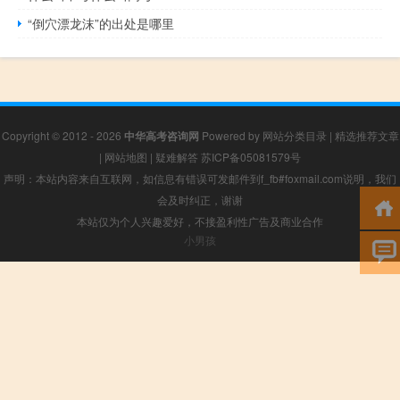
“倒穴漂龙沫”的出处是哪里
Copyright © 2012 - 2026
中华高考咨询网
Powered by
网站分类目录
|
精选推荐文章
|
网站地图
|
疑难解答
苏ICP备05081579号
声明：本站内容来自互联网，如信息有错误可发邮件到f_fb#foxmail.com说明，我们
会及时纠正，谢谢
本站仅为个人兴趣爱好，不接盈利性广告及商业合作
小男孩