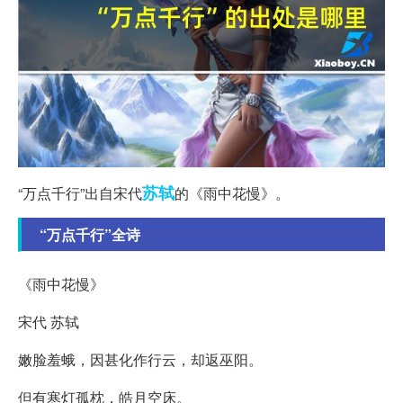
苏轼
“万点千行”出自宋代
的《雨中花慢》。
“万点千行”全诗
《雨中花慢》
宋代 苏轼
嫩脸羞蛾，因甚化作行云，却返巫阳。
但有寒灯孤枕，皓月空床。