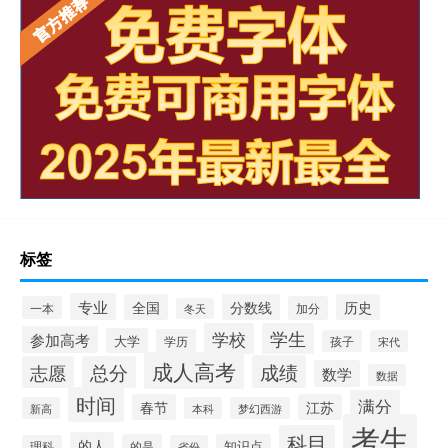
标签
专业
全国
分数线
历史
一本
加分
冬天
学校
学生
参加高考
大学
学历
孩子
宋代
成人高考
成绩
志愿
总分
数学
数据
时间
满分
春节
江苏
新高
本科
梦幻西游
考生
科目
的人
的是
知识点
理科
省份