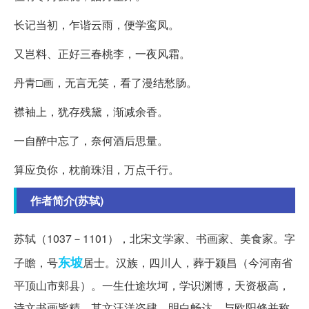
长记当初，乍谐云雨，便学鸾凤。
又岂料、正好三春桃李，一夜风霜。
丹青□画，无言无笑，看了漫结愁肠。
襟袖上，犹存残黛，渐减余香。
一自醉中忘了，奈何酒后思量。
算应负你，枕前珠泪，万点千行。
作者简介(苏轼)
苏轼（1037－1101），北宋文学家、书画家、美食家。字
东坡
子瞻，号
居士。汉族，四川人，葬于颍昌（今河南省
平顶山市郏县）。一生仕途坎坷，学识渊博，天资极高，
诗文书画皆精。其文汪洋恣肆，明白畅达，与欧阳修并称