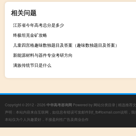
相关问题
江苏省今年高考总分是多少
终极坦克金矿攻略
儿童四宫格趣味数独题目及答案（趣味数独题目及答案）
新能源材料与器件专业考研方向
满族传统节日是什么
Copyright © 2012 - 2026
中华高考咨询网
Powered by
网站分类目录
|
精选推荐
声明：本站内容来自互联网，如信息有错误可发邮件到f_fb#foxmail.com说明
本站仅为个人兴趣爱好，不接盈利性广告及商业合作