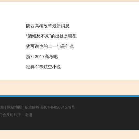
陕西高考改革最新消息
“酒倾愁不来”的出处是哪里
犹可说也的上一句是什么
浙江2017高考吧
经典军事航空小说
文章
|
网站地图
|
疑难解答
苏ICP备05081579号
，我们会及时纠正，谢谢