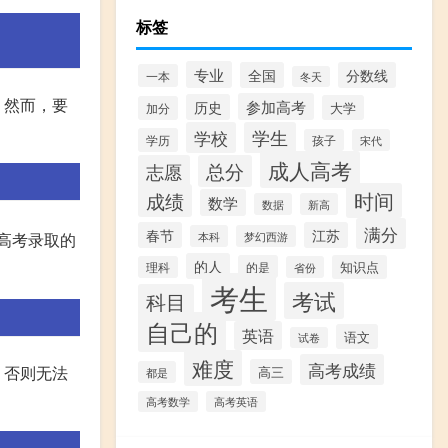
标签
专业
全国
分数线
一本
冬天
。然而，要
参加高考
历史
大学
加分
学校
学生
学历
孩子
宋代
成人高考
志愿
总分
时间
成绩
数学
数据
新高
满分
春节
江苏
高考录取的
本科
梦幻西游
的人
的是
知识点
理科
省份
考生
考试
科目
自己的
英语
语文
试卷
难度
高考成绩
，否则无法
高三
都是
高考数学
高考英语