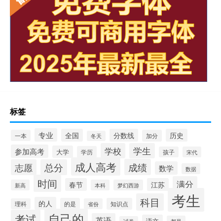
标签
专业
全国
分数线
历史
一本
加分
冬天
学校
学生
参加高考
大学
学历
孩子
宋代
成人高考
成绩
志愿
总分
数学
数据
时间
满分
春节
江苏
新高
本科
梦幻西游
考生
科目
的人
的是
知识点
理科
省份
自己的
考试
英语
语文