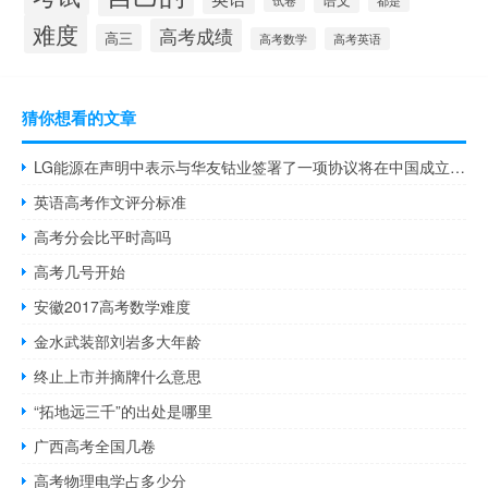
都是
试卷
难度
高考成绩
高三
高考数学
高考英语
猜你想看的文章
LG能源在声明中表示与华友钴业签署了一项协议将在中国成立一家电池回收合资企业
英语高考作文评分标准
高考分会比平时高吗
高考几号开始
安徽2017高考数学难度
金水武装部刘岩多大年龄
终止上市并摘牌什么意思
“拓地远三千”的出处是哪里
广西高考全国几卷
高考物理电学占多少分