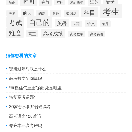
时间
满分
春节
江苏
新高
本科
梦幻西游
考生
科目
的人
的是
知识点
理科
省份
自己的
考试
英语
语文
都是
试卷
难度
高考成绩
高三
高考数学
高考英语
猜你想看的文章
鄂州过年对联是什么
高考数学要圆规吗
“高楼佳气重重”的出处是哪里
恢复高考是那年
30岁怎么参加普通高考
高考语文120难吗
专升本比高考难吗