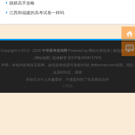
跳棋高手攻略
江西和福建的高考试卷一样吗
Copyright © 2012 - 2026
中华高考咨询网
Powered by
网站分类目录
|
精选推荐文章
|
网站地图
|
疑难解答
苏ICP备05081579号
声明：本站内容来自互联网，如信息有错误可发邮件到f_fb#foxmail.com说明，我们
会及时纠正，谢谢
本站仅为个人兴趣爱好，不接盈利性广告及商业合作
小男孩