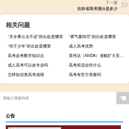
下一篇
吉林省高考满分是多少
相关问题
“关令乘云去不还”的出处是哪里
“雾气窗间尽”的出处是哪里
“些子少年”的出处是哪里
成人高考优势
高考必考数学知识点
英伟达（NVDA）涨幅扩大至超过7%报437.30美元带动费城半导体指数涨超2.7%
成人高考可以改专业吗
高考前适合吃什么
怎样短信查高考成绩
高考有官方答案吗
☚
公告