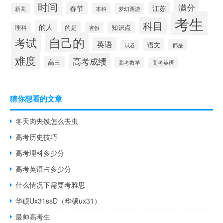
时间
满分
春节
江苏
新高
本科
梦幻西游
考生
科目
的人
的是
知识点
理科
省份
自己的
考试
英语
语文
都是
试卷
难度
高考成绩
高三
高考数学
高考英语
猜你想看的文章
冬天肉夹馍怎么去虫
高考历史技巧
高考理科多少分
高考英语占多少分
什么情况下需要考雅思
华硕Ux31ssD（华硕ux31）
最帅高考生