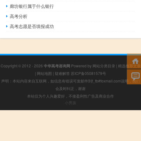
廊坊银行属于什么银行
高考分析
高考志愿是否填报成功
Copyright © 2012 - 2026
中华高考咨询网
Powered by
网站分类目录
|
精选推荐文章
|
网站地图
|
疑难解答
苏ICP备05081579号
声明：本站内容来自互联网，如信息有错误可发邮件到f_fb#foxmail.com说明，我们
会及时纠正，谢谢
本站仅为个人兴趣爱好，不接盈利性广告及商业合作
小男孩