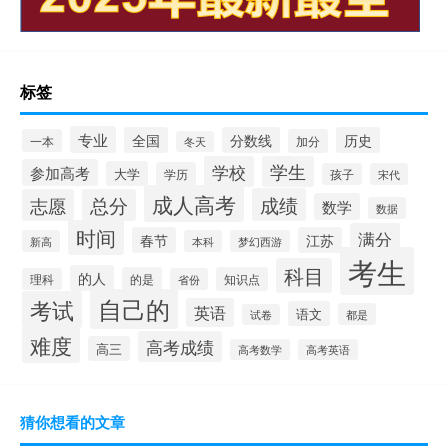
标签
专业
全国
分数线
历史
一本
加分
冬天
学校
学生
参加高考
大学
学历
孩子
宋代
成人高考
成绩
志愿
总分
数学
数据
时间
满分
春节
江苏
新高
本科
梦幻西游
考生
科目
的人
的是
知识点
理科
省份
自己的
考试
英语
语文
都是
试卷
难度
高考成绩
高三
高考数学
高考英语
猜你想看的文章