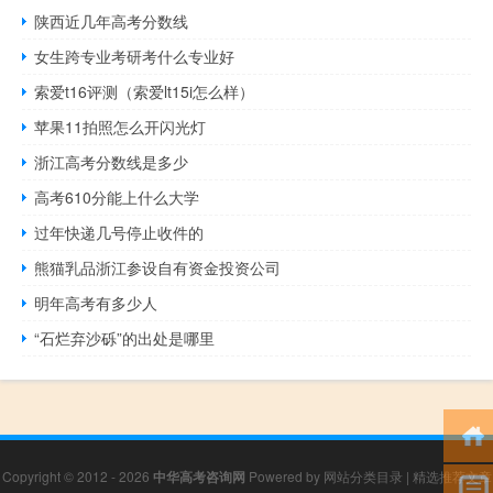
陕西近几年高考分数线
女生跨专业考研考什么专业好
索爱t16评测（索爱lt15i怎么样）
苹果11拍照怎么开闪光灯
浙江高考分数线是多少
高考610分能上什么大学
过年快递几号停止收件的
熊猫乳品浙江参设自有资金投资公司
明年高考有多少人
“石烂弃沙砾”的出处是哪里
Copyright © 2012 - 2026
中华高考咨询网
Powered by
网站分类目录
|
精选推荐文章