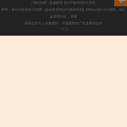
|
网站地图
|
疑难解答
苏ICP备05081579号
声明：本站内容来自互联网，如信息有错误可发邮件到f_fb#foxmail.com说明，我们
会及时纠正，谢谢
本站仅为个人兴趣爱好，不接盈利性广告及商业合作
小男孩