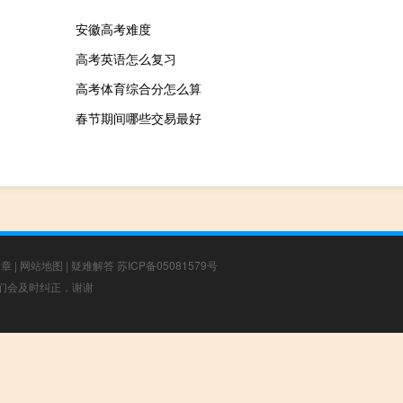
安徽高考难度
高考英语怎么复习
高考体育综合分怎么算
春节期间哪些交易最好
文章
|
网站地图
|
疑难解答
苏ICP备05081579号
，我们会及时纠正，谢谢