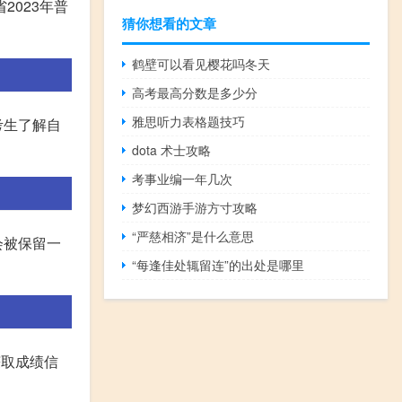
2023年普
猜你想看的文章
鹤壁可以看见樱花吗冬天
高考最高分数是多少分
雅思听力表格题技巧
考生了解自
dota 术士攻略
考事业编一年几次
梦幻西游手游方寸攻略
“严慈相济”是什么意思
会被保留一
“每逢佳处辄留连”的出处是哪里
获取成绩信