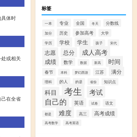
标签
的具体时
专业
全国
分数线
一本
冬天
参加高考
历史
大学
加分
学校
学生
学历
孩子
宋代
成人高考
志愿
总分
务处或相关
时间
成绩
数学
数据
新高
满分
春节
江苏
本科
梦幻西游
的人
的是
知识点
理科
省份
考生
考试
科目
自己在全省
自己的
英语
语文
试卷
难度
高考成绩
高三
都是
高考数学
高考英语