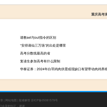
重庆高考
请教set与out指令的区别
“安得谪仙三万场”的出处是哪里
高考分数线最高的省
复读生参加高考有什么限制
文章
|
网站地图
|
疑难解答
苏ICP备05081579号
，我们会及时纠正，谢谢