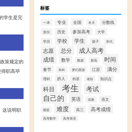
标签
的学生是完
专业
全国
分数线
一本
冬天
参加高考
历史
大学
加分
学校
学生
学历
孩子
宋代
成人高考
志愿
总分
时间
成绩
数学
数据
新高
生政策规定的
满分
春节
江苏
本科
梦幻西游
使得职高毕
的人
的是
知识点
理科
省份
考生
考试
科目
自己的
英语
语文
试卷
难度
高考成绩
。这说明职
高三
都是
高考数学
高考英语