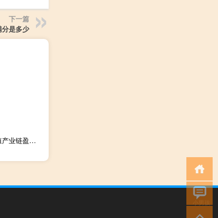
下一篇
满分是多少
华泰证券：2024年白羽鸡肉供需或现缺口有望带动肉鸡养殖产业链盈利好转
小男孩