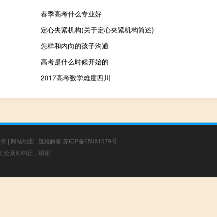
春季高考什么专业好
定心夹紧机构(关于定心夹紧机构简述)
怎样和内向的孩子沟通
高考是什么时候开始的
2017高考数学难度四川
文章
|
网站地图
|
疑难解答
苏ICP备05081579号
，我们会及时纠正，谢谢