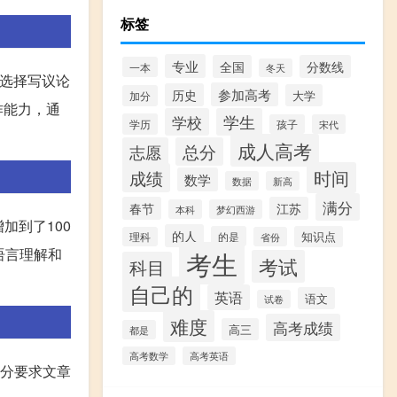
标签
专业
全国
分数线
一本
冬天
是选择写议论
参加高考
历史
大学
加分
作能力，通
学校
学生
学历
孩子
宋代
成人高考
志愿
总分
时间
成绩
数学
数据
新高
满分
春节
江苏
本科
梦幻西游
加到了100
的人
的是
知识点
理科
省份
语言理解和
考生
考试
科目
自己的
英语
语文
试卷
难度
高考成绩
高三
都是
高考数学
高考英语
部分要求文章