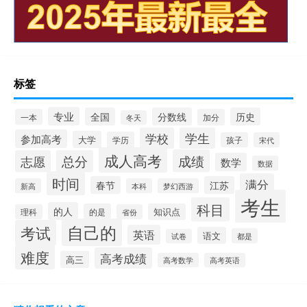
标签
专业
全国
分数线
历史
一本
加分
冬天
学校
学生
参加高考
大学
学历
孩子
宋代
成人高考
成绩
志愿
总分
数学
数据
时间
满分
春节
江苏
新高
本科
梦幻西游
考生
科目
的人
的是
知识点
理科
省份
自己的
考试
英语
语文
都是
试卷
难度
高考成绩
高三
高考数学
高考英语