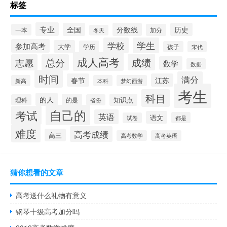
标签
专业
全国
分数线
历史
一本
加分
冬天
学校
学生
参加高考
大学
学历
孩子
宋代
成人高考
成绩
志愿
总分
数学
数据
时间
满分
春节
江苏
新高
本科
梦幻西游
考生
科目
的人
的是
知识点
理科
省份
自己的
考试
英语
语文
都是
试卷
难度
高考成绩
高三
高考数学
高考英语
猜你想看的文章
高考送什么礼物有意义
钢琴十级高考加分吗