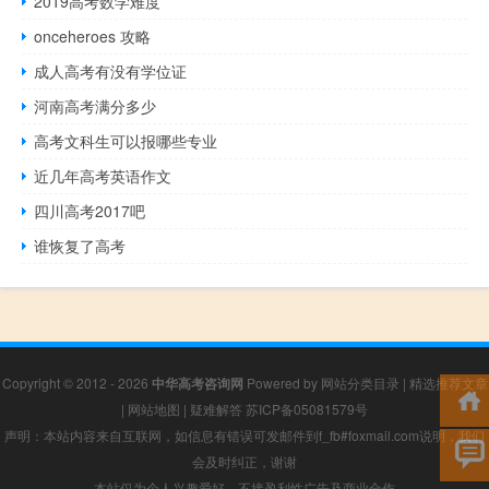
2019高考数学难度
onceheroes 攻略
成人高考有没有学位证
河南高考满分多少
高考文科生可以报哪些专业
近几年高考英语作文
四川高考2017吧
谁恢复了高考
Copyright © 2012 - 2026
中华高考咨询网
Powered by
网站分类目录
|
精选推荐文章
|
网站地图
|
疑难解答
苏ICP备05081579号
声明：本站内容来自互联网，如信息有错误可发邮件到f_fb#foxmail.com说明，我们
会及时纠正，谢谢
本站仅为个人兴趣爱好，不接盈利性广告及商业合作