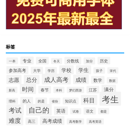
标签
专业
全国
分数线
历史
一本
加分
冬天
学校
学生
参加高考
大学
学历
孩子
宋代
成人高考
成绩
志愿
总分
数学
数据
时间
满分
春节
江苏
新高
本科
梦幻西游
考生
科目
的人
的是
知识点
理科
省份
自己的
考试
英语
语文
都是
试卷
难度
高考成绩
高三
高考数学
高考英语