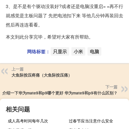
3、是不是有个驱动没装好?或者还是电脑没重启= =再不行
就感觉是主板问题了 先把电池扣下来 等他几分钟再装回去
然后再连连看看。
本文到此分享完毕，希望对大家有所帮助。
网络标签：
只显示
小米
电脑
上一篇
大鱼际按压疼痛（大鱼际按压痛）
下一篇
介绍一下华为mate9和p9哪个更好 华为mate9和p9有什么区别？
相关问题
成人高考时间每年几次
过春节应当注意什么安全