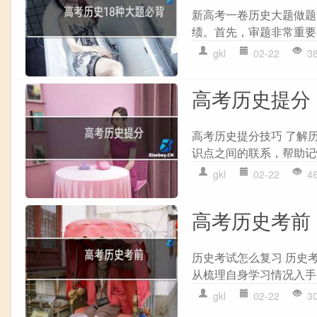
新高考一卷历史大题做题
绩。首先，审题非常重要
gkl
02-22
3
高考历史提分
高考历史提分技巧 了解
识点之间的联系，帮助记
gkl
02-22
4
高考历史考前
历史考试怎么复习 历史
从梳理自身学习情况入手
gkl
02-22
3