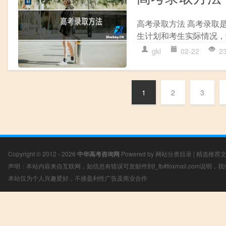
高考录取方法 高考录取
生计划和考生实际情况，
gkl
02-22
2
1
2
3
Copyright © 2012 - 2026
中华高考咨询网
Powered by
网站分类目录
|
精选推荐
声明：本站内容来自互联网，如信息有错误可发邮件到f_fb#foxmail.com说明
本站仅为个人兴趣爱好，不接盈利性广告及商业合作