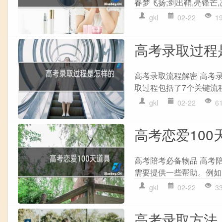
春梦飞扬;剑出鞘,亮锋芒
gkl
02-22
1
高考录取过程
高考录取流程解密 高考
取过程包括了7个关键流程
gkl
02-22
6
高考恋爱100
高考陪考必备物品 高考
需要提供一些帮助。例如
gkl
02-22
3
高考录取方法