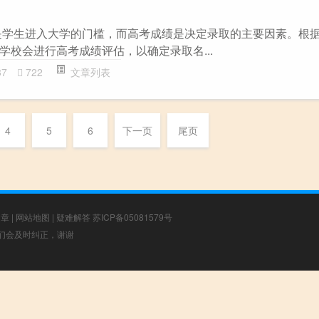
是学生进入大学的门槛，而高考成绩是决定录取的主要因素。根
学校会进行高考成绩评估，以确定录取名...
37
722
文章列表
4
5
6
下一页
尾页
文章
|
网站地图
|
疑难解答
苏ICP备05081579号
，我们会及时纠正，谢谢