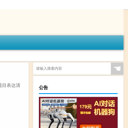
☚
题目表达清
公告