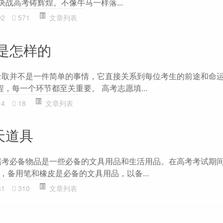
,决战高考铸辉煌。不像牛马一样落...
92
571
文章列表
是怎样的
录取并不是一件简单的事情，它直接关系到每位考生的前途和命
，每一个环节都至关重要。 高考志愿填...
14
18
文章列表
天道具
陪考必备物品是一些必备的文具用品和生活用品。在高考考试期
，备用笔和橡皮是必备的文具用品，以备...
31
310
文章列表