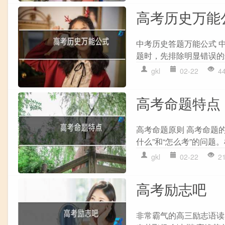
高考历史万能
中考历史答题万能公式 
题时，先排除明显错误的
gkl
02-22
4
高考命题特点
高考命题原则 高考命题
什么”和“怎么考”的问题
gkl
02-22
2
高考励志吧
非常霸气的高三励志语读完