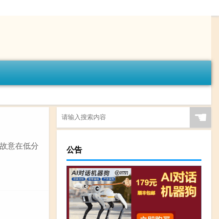
☚
故意在低分
公告