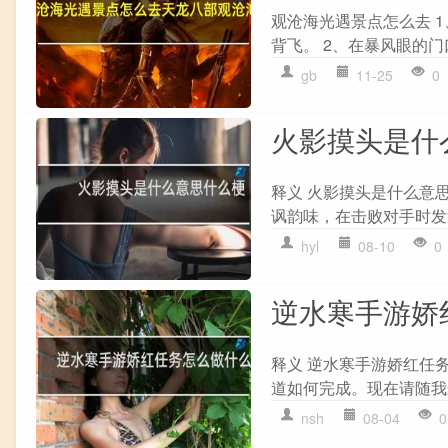
观沧海光遇景点怎么去 
背飞。 2、在暴风眼的门
gb
11-25
0
火影摸头是什
释义 火影摸头是什么意
讽韵味，在击败对手时发
hyl
08-10
0
逆水寒手游娇
释义 逆水寒手游娇红任
道如何完成。现在请随我
nsh
08-04
0