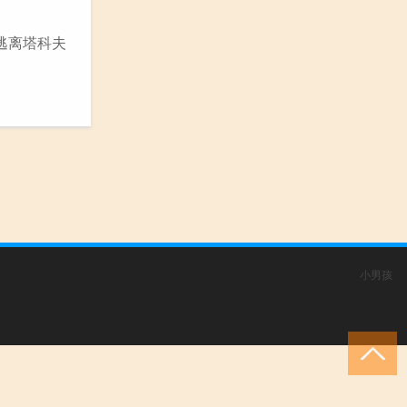
,逃离塔科夫
小男孩