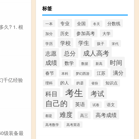
标签
专业
全国
分数线
一本
冬天
? 1. 根
参加高考
历史
大学
加分
学校
学生
学历
孩子
宋代
成人高考
志愿
总分
时间
成绩
数学
数据
新高
满分
春节
江苏
本科
梦幻西游
幻千亿经验
的人
的是
知识点
理科
省份
考生
考试
科目
自己的
英语
语文
试卷
难度
高考成绩
高三
都是
高考数学
高考英语
60级装备最