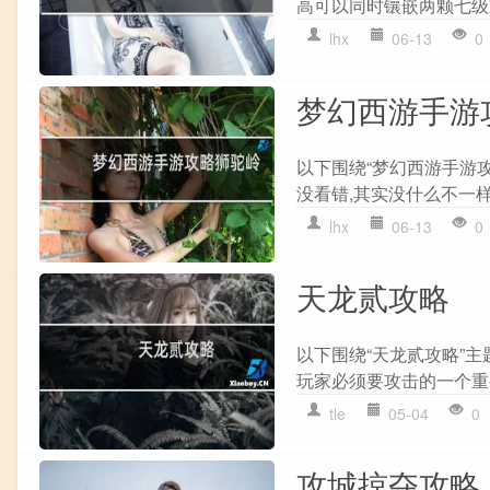
高可以同时镶嵌两颗七级宝
lhx
06-13
0
梦幻西游手游
以下围绕“梦幻西游手游攻
没看错,其实没什么不一样,
lhx
06-13
0
天龙贰攻略
以下围绕“天龙贰攻略”主
玩家必须要攻击的一个重要地
tle
05-04
0
攻城掠夺攻略