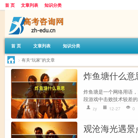
首 页
文章列表
知识分类
首 页
文章列表
知识分类
>
有关“玩家”的文章
炸鱼塘什么意
炸鱼塘是一个网络用语，
段游戏中击败技术较差的
zy
12-27
0
观沧海光遇景