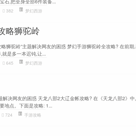
石,把全身全部6件装备...
382
梦幻西游
攻略狮驼岭
略狮驼岭”主题解决网友的困惑 梦幻手游狮驼岭全攻略? 在前期,有
就是多一本迟钝,让...
645
梦幻西游
题解决网友的困惑 天龙八部2大辽金帐攻略? 在《天龙八部2》中
点。下面是攻略: 1...
724
手游攻略