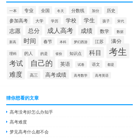
专业
全国
分数线
历史
一本
加分
冬天
学校
学生
参加高考
大学
学历
孩子
宋代
成人高考
成绩
志愿
总分
数学
数据
时间
满分
春节
江苏
新高
本科
梦幻西游
考生
科目
的人
的是
知识点
理科
省份
自己的
考试
英语
语文
都是
试卷
难度
高考成绩
高三
高考数学
高考英语
猜你想看的文章
高考没考好怎么办知乎
高考难度
梦见高考什么都不会