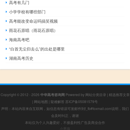
高考有几门
小学学校有哪些部门
高考能改变命运吗搞笑视频
雨花石原唱（雨花石原唱）
海南高考吧
“白首无尘归去么”的出处是哪里
湖南高考历史
Copyright © 2012 - 2026
中华高考咨询网
Powered by
网站分类目录
|
精选推荐文章
|
网站地图
|
疑难解答
苏ICP备05081579号
声明：本站内容来自互联网，如信息有错误可发邮件到f_fb#foxmail.com说明，我们
会及时纠正，谢谢
本站仅为个人兴趣爱好，不接盈利性广告及商业合作
小男孩