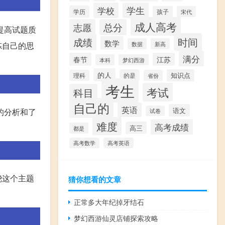
学校
学生
学历
孩子
宋代
成人高考
志愿
总分
提高试题质
时间
成绩
数学
数据
新高
炼自己的思
满分
春节
江苏
本科
梦幻西游
的人
的是
知识点
理科
省份
考生
考试
科目
自己的
英语
语文
的分析和了
试卷
难度
高考成绩
高三
都是
高考数学
高考英语
绕这个主题
猜你想看的文章
正常多大年纪掉牙结石
梦幻西游仙灵店铺探索攻略