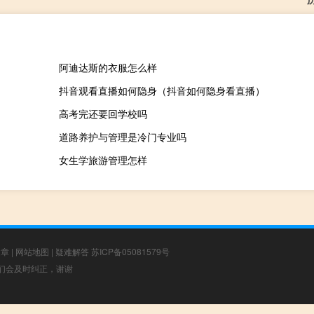
阿迪达斯的衣服怎么样
抖音观看直播如何隐身（抖音如何隐身看直播）
高考完还要回学校吗
道路养护与管理是冷门专业吗
女生学旅游管理怎样
文章
|
网站地图
|
疑难解答
苏ICP备05081579号
，我们会及时纠正，谢谢