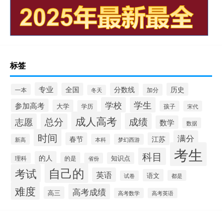
标签
专业
全国
分数线
历史
一本
加分
冬天
学校
学生
参加高考
大学
学历
孩子
宋代
成人高考
成绩
志愿
总分
数学
数据
时间
满分
春节
江苏
新高
本科
梦幻西游
考生
科目
的人
的是
知识点
理科
省份
自己的
考试
英语
语文
都是
试卷
难度
高考成绩
高三
高考数学
高考英语