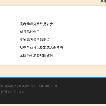
高
高考幼师分数线是多少
就是你过年了
生物高考必考知识点
初中毕业可以参加成人高考吗
全国高考最容易的省份
文章
|
网站地图
|
疑难解答
苏ICP备05081579号
，我们会及时纠正，谢谢