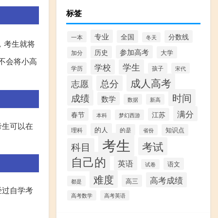
标签
专业
全国
分数线
一本
冬天
，考生就将
参加高考
历史
大学
加分
不会将小高
学校
学生
学历
孩子
宋代
成人高考
志愿
总分
时间
成绩
数学
数据
新高
满分
春节
江苏
本科
梦幻西游
考生可以在
的人
的是
知识点
理科
省份
考生
。
考试
科目
自己的
英语
语文
试卷
难度
高考成绩
高三
都是
经过自学考
高考数学
高考英语