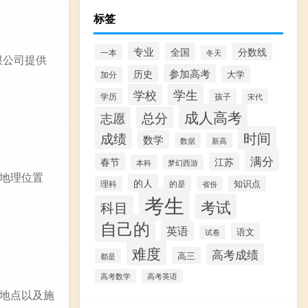
标签
专业
全国
分数线
一本
冬天
限公司提供
参加高考
历史
大学
加分
学校
学生
学历
孩子
宋代
成人高考
志愿
总分
时间
成绩
数学
数据
新高
满分
春节
江苏
本科
梦幻西游
地理位置
的人
的是
知识点
理科
省份
考生
考试
科目
自己的
英语
语文
试卷
难度
高考成绩
高三
都是
高考数学
高考英语
地点以及施