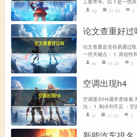
工要求等。以下是一些具体的
dg
01-25
0
论文查重好过
论文查重是否容易通过取
一些关键点： 1. 原创性
lw
01-25
0
空调出现h4
空调显示H4通常意味着
法： 1. 制冷剂不足 ：
kt
01-25
0
新能汽车排名