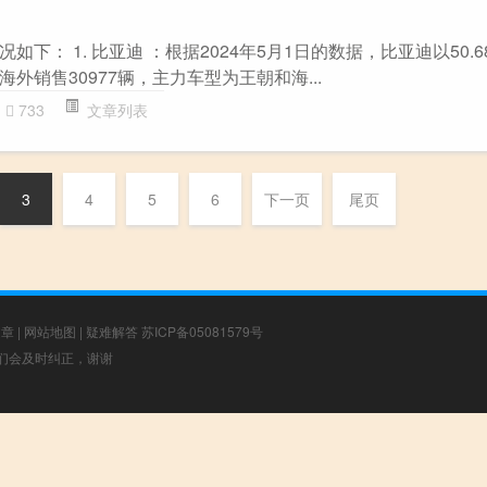
下： 1. 比亚迪 ：根据2024年5月1日的数据，比亚迪以50.
外销售30977辆，主力车型为王朝和海...
733
文章列表
3
4
5
6
下一页
尾页
文章
|
网站地图
|
疑难解答
苏ICP备05081579号
，我们会及时纠正，谢谢