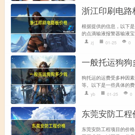
浙江印刷电路
根据提供的信息，以下是
的点滴输液报警器输液宝提
zj
01-25
0
一般托运狗狗
狗托运的运费受多种因素
等。以下是一些具体的费用信
yb
01-25
0
东莞安防工程
东莞安防工程项目的价格