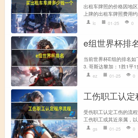
出租车牌照的价格因地区和
上牌的出租车牌照费用约为
lc
01-25
0
e组世界杯排
当前世界杯E组的排名如下：
3. 哥斯达黎加：1胜1平1负
ez
01-25
0
工伤职工认定
受伤职工认定工伤的流程如
工伤职工或其近亲属，以及
gs
01-25
0