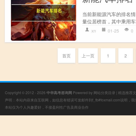
当前新能源汽车的排名情况如
量位居榜首，其中乘用车海
xn
01-25
0
首页
上一页
1
2
Copyright © 2012 - 2026
中华高考咨询网
Powered by
网站分类目录
|
精选推荐
声明：本站内容来自互联网，如信息有错误可发邮件到f_fb#foxmail.com说明
本站仅为个人兴趣爱好，不接盈利性广告及商业合作