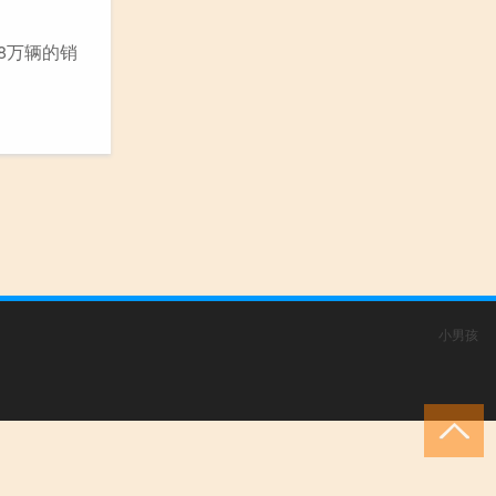
68万辆的销
小男孩